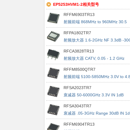
EP5253HVM1-2相关型号
RFFM6903TR13
射频前端 868MHz to 960MHz 30.5
dBm, 16dB
RFPA1802TR7
射频放大器 1.6-2GHz NF 3.3dB -30
+85C
RFCA3828TR13
射频放大器 CATV, 0.05 - 1.2 GHz
22.5dBm,22 dB, 75Ohm
RFFM8500QTR7
射频前端 5100-5850MHz 3.0V to 4.
RFSA2023TR7
衰减器 50-6000GHz 3.3V IN 1dB
30dBm
RFSA3043TR7
衰减器 .05-3GHz Range 30dB IN 1d
30dBm
RFFM6904TR13