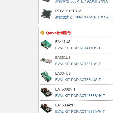
射频前端 868MHz / 928MHz 33.5
dBm, 21dB
RFPA2016TR13
射频放大器 700-2700MHz 1W Gain
36dB @2140MHz
Qorvo热销型号
EA411US
EVAL KIT FOR ACT411US-T
EA361US
EVAL KIT FOR ACT361US-T
EA334US
EVAL KIT FOR ACT334US-T
EA4533BYH
EVAL KIT FOR ACT4533BYH-T
EA4533AYH
EVAL KIT FOR ACT4533AYH-T