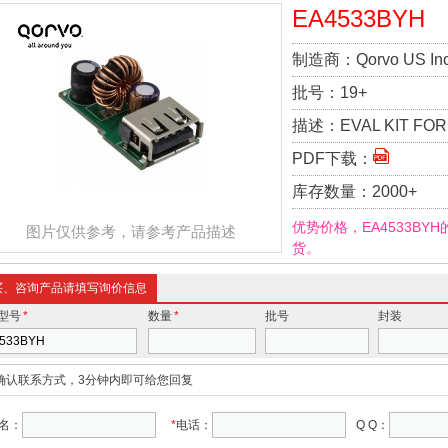
EA4533BYH
制造商：
Qorvo US Inc
批号：
19+
描述：
EVAL KIT FO
PDF下载：
库存数量：
2000+
优势价格，EA4533BY
图片仅供参考，请参考产品描述
货。
买、咨询产品请填写询价信息
型号
*
数量
*
批号
封装
确认联系方式，3分钟内即可给您回复
名：
*
电话：
Q Q：