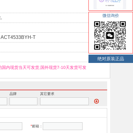
微信询价
.
R ACT4533BYH-T
绝对原装正品
H的国内现货当天可发货,国外现货7-10天发货可发
品牌
其它要求
*
邮箱：