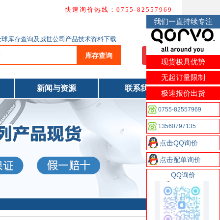
快速询价热线：0755-82557969
我们一直持续专注
代理商全球库存查询及威世公司产品技术资料下载
库存查询
我要询价
现货极具优势
无起订量限制
新闻与资源
联系我们
极速报价出货
0755-82557969
13560797135
点击QQ询价
点击配单询价
QQ询价