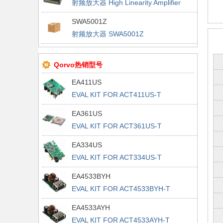
射频放大器 High Linearity Amplifier
SWA5001Z
射频放大器 SWA5001Z
Qorvo热销型号
EA411US
EVAL KIT FOR ACT411US-T
EA361US
EVAL KIT FOR ACT361US-T
EA334US
EVAL KIT FOR ACT334US-T
EA4533BYH
EVAL KIT FOR ACT4533BYH-T
EA4533AYH
EVAL KIT FOR ACT4533AYH-T